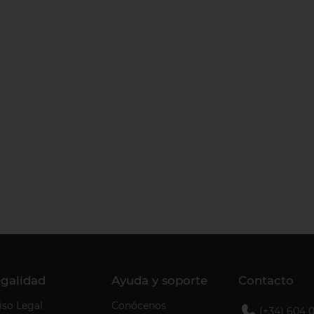
galidad
Ayuda y soporte
Contacto
iso Legal
Conócenos
(+34) 604 