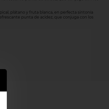
pical, plátano y fruta blanca, en perfecta sintonía
refrescante punta de acidez, que conjuga con los