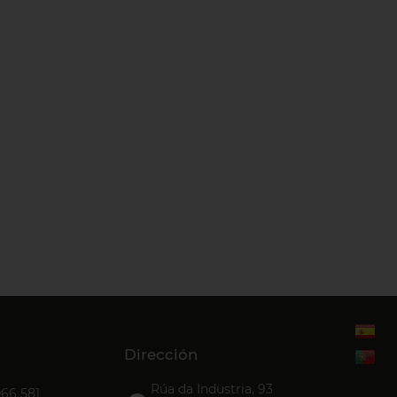
Dirección
Rúa da Industria, 93
066 581