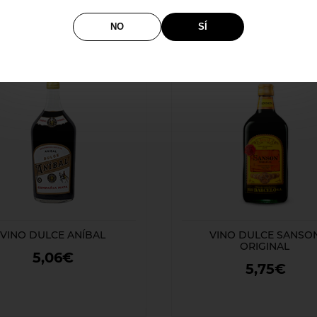
NO
SÍ
VINO DULCE ANÍBAL
VINO DULCE SANSO
ORIGINAL
5,06€
5,75€