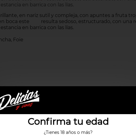
tancia en barrica con las lías.
illante, en nariz sutil y compleja, con apuntes a fruta tro
y en boca este
resulta sedoso, estructurado, con una 
vino
tancia en barrica con las lías.
ncha, Foie
Confirma tu edad
Productos relacionados
¿Tienes 18 años o más?