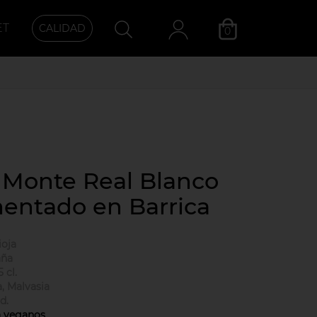
ET
CALIDAD
0
Categoría
 Monte Real Blanco
entado en Barrica
ioja
aña
5 cl.
a, Malvasia
d.
a veganos