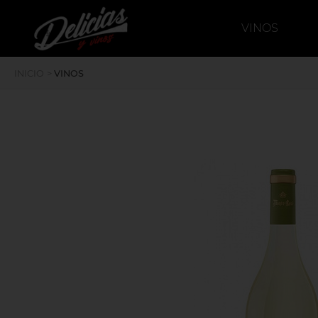
`
deliciasyvinos
VINOS
INICIO
>
VINOS