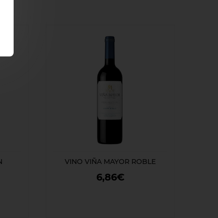
N
VINO VIÑA MAYOR ROBLE
6,86€