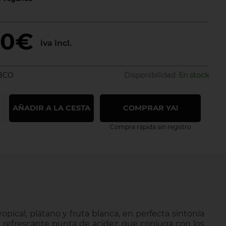
80€
iva incl.
BCO
Disponibilidad:
En stock
AÑADIR A LA CESTA
COMPRAR YA!
Compra rápida sin registro
ropical, plátano y fruta blanca, en perfecta sintonía
 refrescante punta de acidez, que conjuga con los