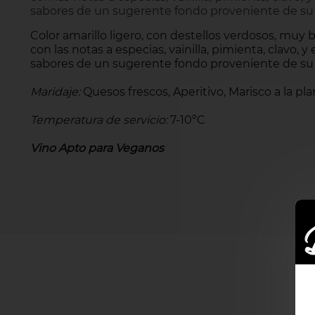
sabores de un sugerente fondo proveniente de su es
Color amarillo ligero, con destellos verdosos, muy br
con las notas a especias, vainilla, pimienta, clavo, 
sabores de un sugerente fondo proveniente de su es
Maridaje:
Quesos frescos, Aperitivo, Marisco a la pla
Temperatura de servicio:
7-10ºC
Vino Apto para Veganos