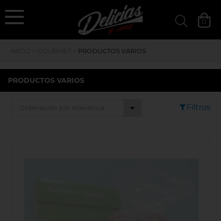
`
deliciasyvinos
0
Filtros »
INICIO
>
GOURMET
>
PRODUCTOS VARIOS
PRODUCTOS VARIOS
Filtros