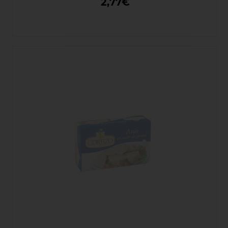
2,77€