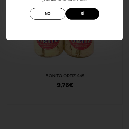
NO
SÍ
BONITO ORTIZ 445
9,76€