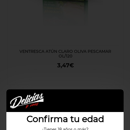
VENTRESCA ATÚN CLARO OLIVA PESCAMAR
OL/120
3,47€
Confirma tu edad
¿Tienes 18 años o más?