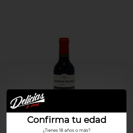
Confirma tu edad
¿Tienes 18 años o más?