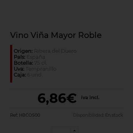
Vino Viña Mayor Roble
Origen:
Ribera del Duero
País:
España
Botella:
75 cl.
Uva:
Tempranillo
Caja:
6 und.
6,86€
iva incl.
Ref:
HBCOS00
Disponibilidad:
En stock