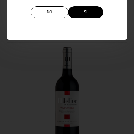
VINO RAMÓN BILBAO CRIANZA 0.50L
NO
SÍ
6,92€