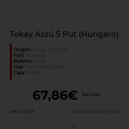
Tokay Aszú 5 Put (Húngaro)
Origen:
Tokaj-Oremus
País:
Hungría
Botella:
50 cl.
Uva:
Garnacha, Viura
Caja:
6 und.
67,86€
iva incl.
Ref:
VS0029
Disponibilidad:
En stock