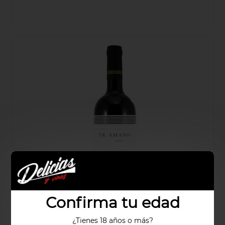
Confirma tu edad
¿Tienes 18 años o más?