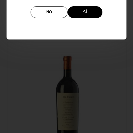
VINO MAGNUM RIBERA DEL DUERO TR3SMANO
NO
SÍ
65,09€