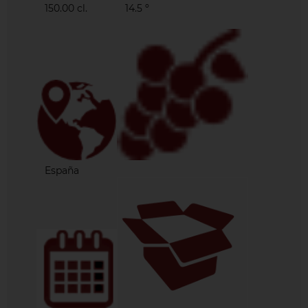
1
50.00 cl.
14.5 º
España