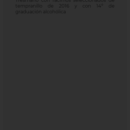
Tresmano con racimos seleccionados de
tempranillo de 2016 y con 14º de
graduación alcohólica