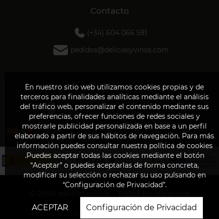
Contacto
(+34) 604 066 581
pedidos@deliciasyvinos.com
Dirección
En nuestro sitio web utilizamos cookies propias y de
terceros para finalidades analíticas mediante el análisis
Rúa da Industria, 93
del tráfico web, personalizar el contenido mediante sus
27003 - Polígono del Ceao (LUGO)
preferencias, ofrecer funciones de redes sociales y
mostrarle publicidad personalizada en base a un perfil
elaborado a partir de sus hábitos de navegación. Para más
información puedes consultar nuestra política de cookies
.Puedes aceptar todas las cookies mediante el botón
“Aceptar” o puedes aceptarlas de forma concreta,
modificar su selección o rechazar su uso pulsando en
“Configuración de Privacidad”.
© 2026
deliciasyvinos - Todos los derechos
reservados
ACEPTAR
Configuración de Privacidad
Powered by SmartCommerce