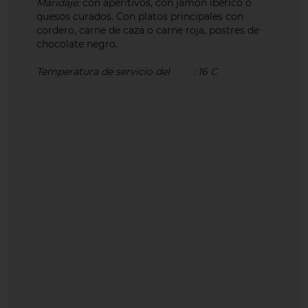
Maridaje:
con aperitivos, con jamón ibérico o
quesos curados. Con platos principales con
cordero, carne de caza o carne roja, postres de
chocolate negro.
Temperatura de servicio del
vino
: 16 C