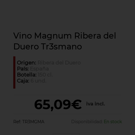
Vino Magnum Ribera del
Duero Tr3smano
Origen:
Ribera del Duero
País:
España
Botella:
150 cl.
Caja:
6 und.
65,09€
iva incl.
Ref:
TR3MGMA
Disponibilidad:
En stock