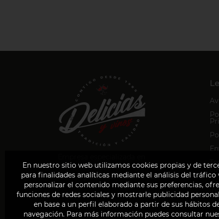
Le
Av
Po
Pr
Po
En
Empresa especializada en
Te
En nuestro sitio web utilizamos cookies propias y de terc
la venta y distribución de
co
para finalidades analíticas mediante el análisis del tráfico
alimentos y bebidas desde 1952.
Ca
personalizar el contenido mediante sus preferencias, ofr
in
funciones de redes sociales y mostrarle publicidad persona
en base a un perfil elaborado a partir de sus hábitos d
navegación. Para más información puedes consultar nue