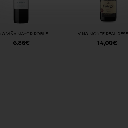
NO VIÑA MAYOR ROBLE
VINO MONTE REAL RES
6,86€
14,00€