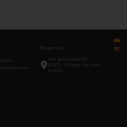
Dirección
Rúa da Industria, 93
066 581
27003 - Polígono del Ceao
eliciasyvinos.c
(LUGO)