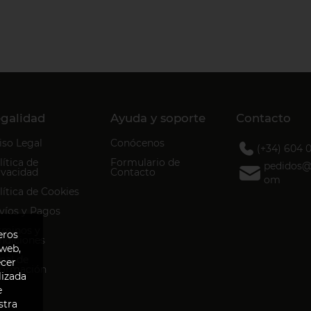
galidad
Ayuda y soporte
Contacto
iso Legal
Conócenos
(+34) 604 
lítica de
Formulario de
pedidos@d
ivacidad
Contacto
om
lítica de Cookies
víos y Pagos
rminos y
eros
ndiciones
 web,
nal de
ecer
formación
lizada
e
stra