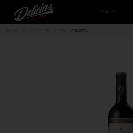
`
deliciasyvinos
VINOS
INICIO
>
VINOS
>
TINTO
>
RIOJA
>
CRIANZA