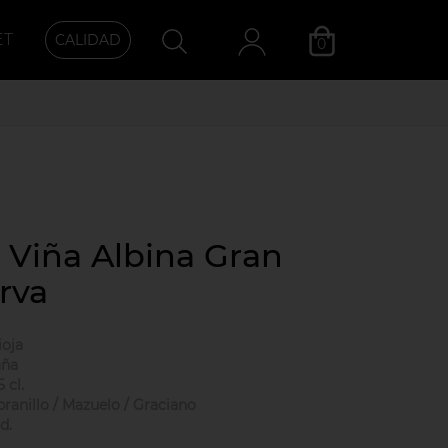
ET
CALIDAD
0
Categoría
a Viña Albina Gran
rva
ioja
aña
5 cl.
ranillo / Mazuelo / Graciano
d.