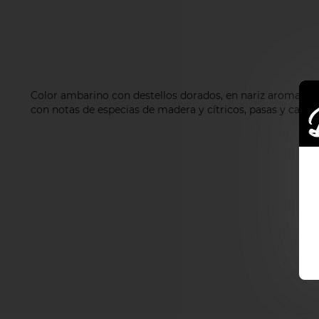
Color ambarino con destellos dorados, en nariz aromas de 
con notas de especias de madera y cítricos, pasas y caram