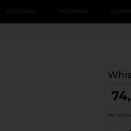
DESTILADOS
INFUSIONES
GOURM
DULCE
CERVEZA
CAFÉ
Whis
74
Ref:
MI0016