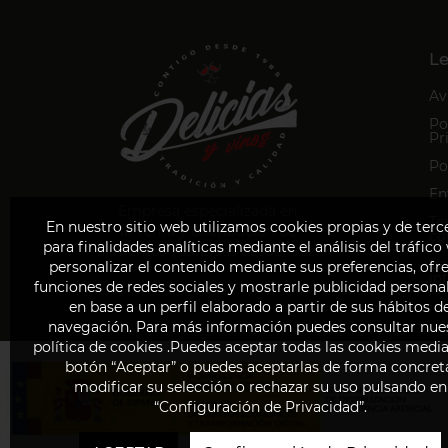
Le
Av
Po
Pr
Po
En
Empresa especializada en
Te
En nuestro sitio web utilizamos cookies propias y de terc
la venta y distribución de
co
para finalidades analíticas mediante el análisis del tráfico
alimentos y bebidas desde 1952.
Ca
personalizar el contenido mediante sus preferencias, ofr
in
funciones de redes sociales y mostrarle publicidad persona
en base a un perfil elaborado a partir de sus hábitos d
navegación. Para más información puedes consultar nue
política de cookies .Puedes aceptar todas las cookies media
botón “Aceptar” o puedes aceptarlas de forma concret
modificar su selección o rechazar su uso pulsando en
“Configuración de Privacidad”.