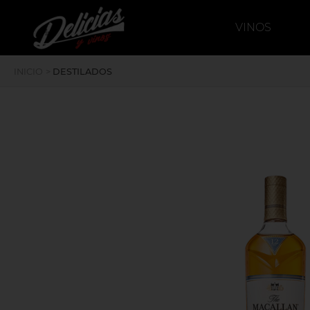
`
deliciasyvinos
VINOS
INICIO
>
DESTILADOS