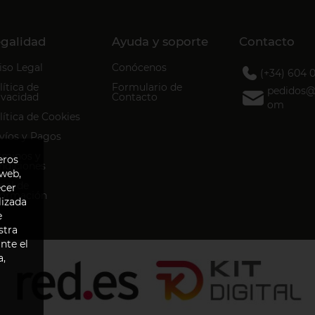
galidad
Ayuda y soporte
Contacto
iso Legal
Conócenos
(+34) 604 
lítica de
Formulario de
pedidos@d
ivacidad
Contacto
om
lítica de Cookies
víos y Pagos
rminos y
eros
ndiciones
 web,
nal de
ecer
formación
lizada
e
stra
nte el
a,