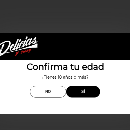
mantequilla con un toque de manzana, tofe, naranja confitada, f
elo. Muy equilibrado.
Confirma tu edad
¿Tienes 18 años o más?
NO
SÍ