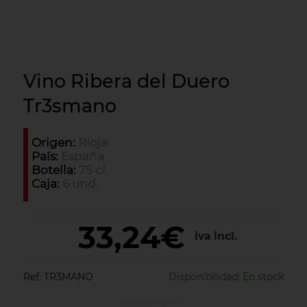
Vino Ribera del Duero
Tr3smano
Origen:
Rioja
País:
España
Botella:
75 cl.
Caja:
6 und.
33,24€
iva incl.
Ref:
TR3MANO
Disponibilidad:
En stock