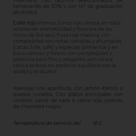
Tresmano con racimos seleccionados de
tempranillo de 2016 y con 14º de graduación
alcohólica
Color rojo i
ntenso, tonos rojo cereza, en n
ariz:
sorprende aromaticidad y frescura de los
tonos de flor azul, fruta roja madura, con
complejidad con notas tostadas y ahumadas
(cacao, tofe, café) y especias (pimienta) y en
boca
carnoso y fresco, con complejidad y
potencia pero fino y elegante, estructura
tánica sedosa, en perfecto equilibrio con la
acidez y el alcohol.
Maridaje:
con aperitivos, con jamón ibérico o
quesos curados. Con platos principales con
cordero, carne de caza o carne roja, postres
de chocolate negro.
Temperatura de servicio del
: 16 C
vino