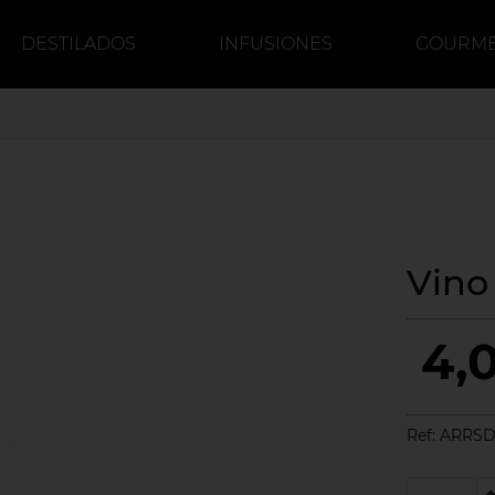
DESTILADOS
INFUSIONES
GOURM
DULCE
CERVEZA
CAFÉ
Vino
4,
Ref:
ARRS