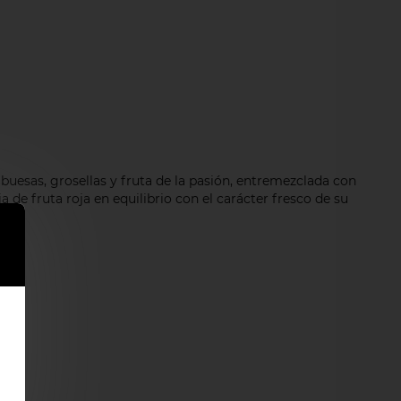
mbuesas, grosellas y fruta de la pasión, entremezclada con
 de fruta roja en equilibrio con el carácter fresco de su