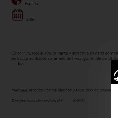
España
2018
Color vivo, rojo suave, brillante y atractivo,en nariz com
sensaciones dulces, caramelo de fresa, gominola de cítrico
acidez.
Maridaje:
arroces, carnes blancas y todo tipo de pescados.
Temperatura de servicio del
vino
:
8-10ºC