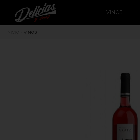
`
deliciasyvinos
VINOS
INICIO
>
VINOS