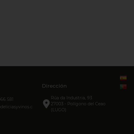
Dirección
Rúa da Industria, 93
066 581
27003 - Polígono del Ceao
eliciasyvinos.c
(LUGO)