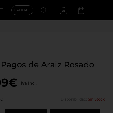
ET
CALIDAD
0
Categoría
 Pagos de Araiz Rosado
09€
iva incl.
DO
Disponibilidad:
Sin Stock