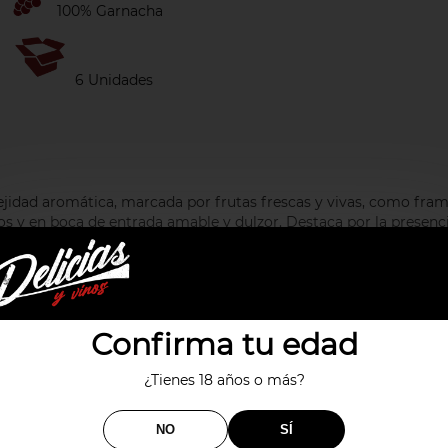
100% Garnacha
6 Unidades
plejidad aromática, marcada por frutas frescas y vivas, como fra
s y en boca de entrada amable y dulzor. Destaca por la presencia
Confirma tu edad
¿Tienes 18 años o más?
NO
SÍ