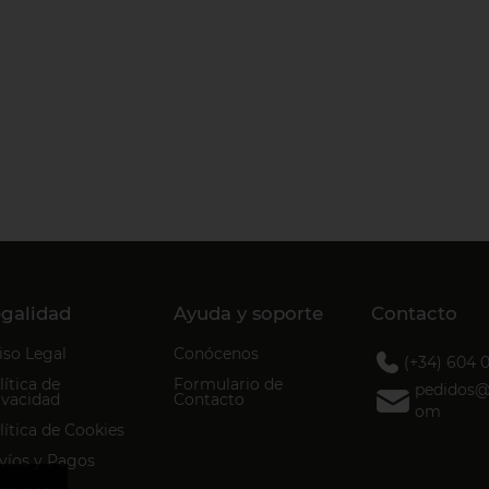
galidad
Ayuda y soporte
Contacto
iso Legal
Conócenos
(+34) 604 
lítica de
Formulario de
pedidos@d
ivacidad
Contacto
om
lítica de Cookies
víos y Pagos