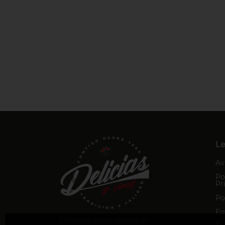
Le
Av
Po
Pr
Po
En
Empresa especializada en