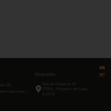
Dirección
Rúa da Industria, 93
066 581
27003 - Polígono del Ceao
eliciasyvinos.c
(LUGO)