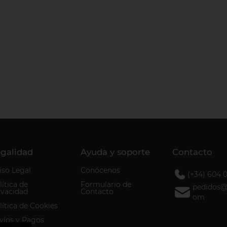
galidad
Ayuda y soporte
Contacto
iso Legal
Conócenos
(+34) 604 
lítica de
Formulario de
pedidos@d
ivacidad
Contacto
om
lítica de Cookies
víos y Pagos