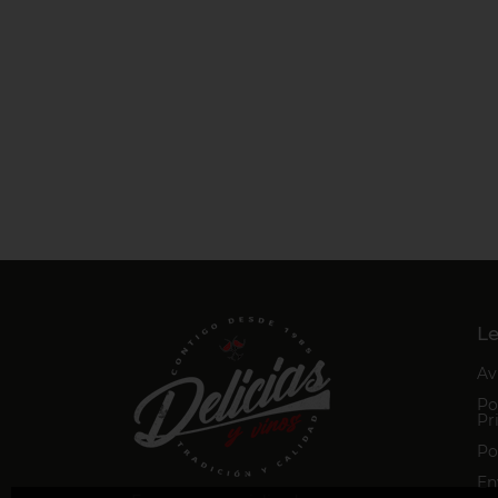
Le
Av
Po
Pr
Po
En