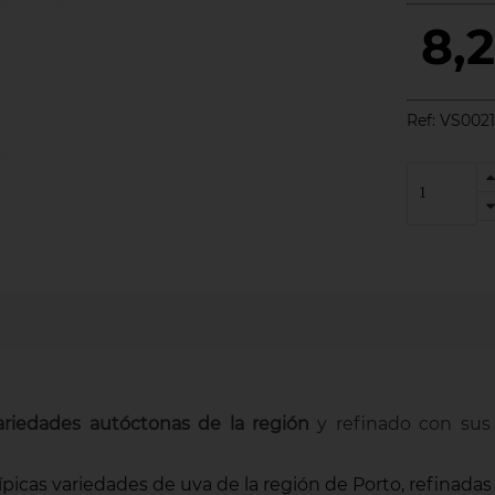
8,
Ref:
VS0021-
ariedades autóctonas de la región
y refinado con sus 
típicas variedades de uva de la región de Porto, refinadas