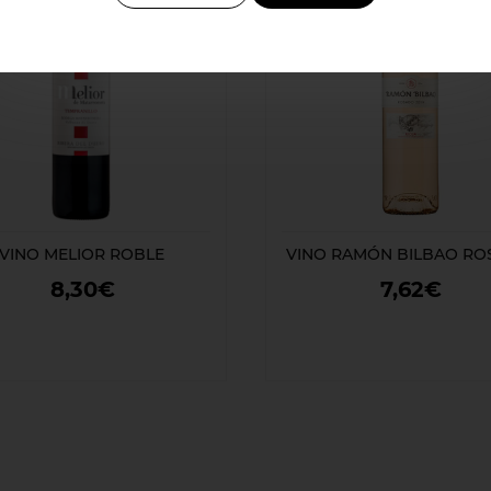
VINO MELIOR ROBLE
VINO RAMÓN BILBAO R
8,30€
7,62€