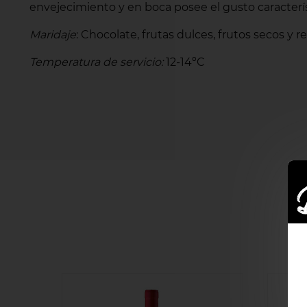
envejecimiento y en boca posee el gusto caracterí
Maridaje
: Chocolate, frutas dulces, frutos secos y r
Temperatura de servicio:
12-14ºC