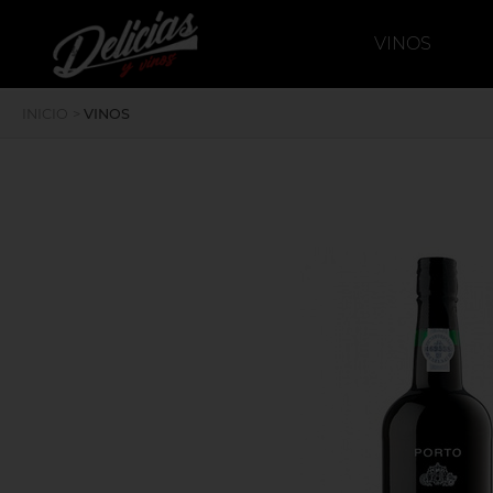
`
deliciasyvinos
VINOS
INICIO
>
VINOS