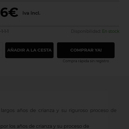
26€
iva incl.
1-1-1
Disponibilidad:
En stock
AÑADIR A LA CESTA
COMPRAR YA!
Compra rápida sin registro
largos años de crianza y su riguroso proceso de
 por los años de crianza y su proceso de