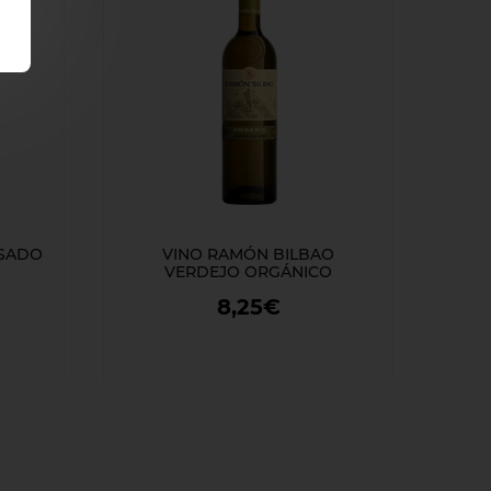
OSADO
VINO RAMÓN BILBAO
VERDEJO ORGÁNICO
8,25€