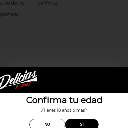
stico de los
de Porto.
vinos
epostería
Productos relacionados
Confirma tu edad
¿Tienes 18 años o más?
NO
SÍ