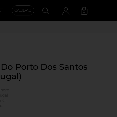
ET
CALIDAD
0
Categoría
 Do Porto Dos Santos
tugal)
inord
ugal
5 cl.
d.