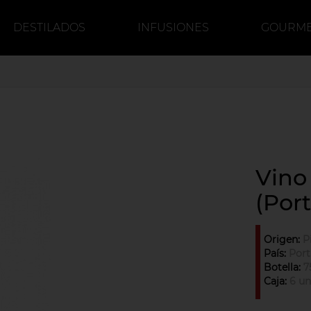
DESTILADOS
INFUSIONES
GOURM
DULCE
CERVEZA
CAFÉ
Vino
(Por
Origen:
P
País:
Port
Botella:
7
Caja:
6 un