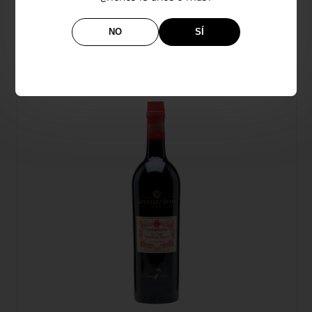
NO
SÍ