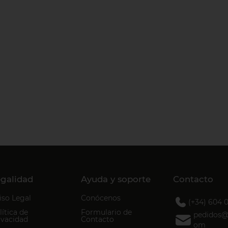
galidad
Ayuda y soporte
Contacto
iso Legal
Conócenos
(+34) 604 
lítica de
Formulario de
pedidos@d
ivacidad
Contacto
om