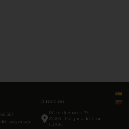
Dirección
Rúa da Industria, 93
066 581
27003 - Polígono del Ceao
eliciasyvinos.c
(LUGO)