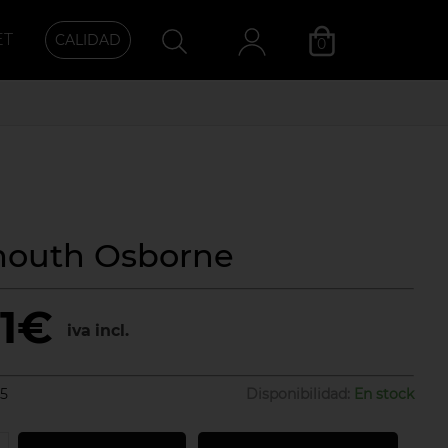
ET
CALIDAD
0
Categoría
outh Osborne
51€
iva incl.
5
Disponibilidad:
En stock