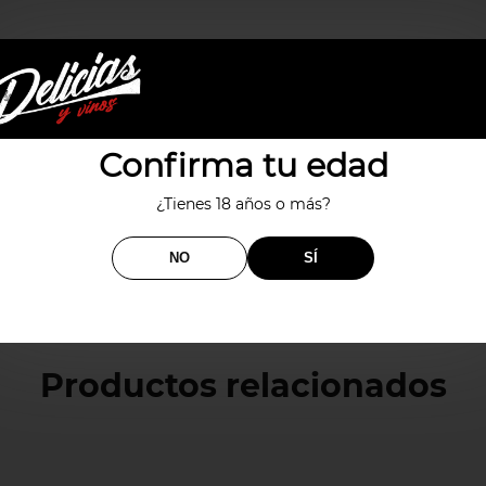
, nuez moscada y corteza de naranja amarga y en boca con un gran
Confirma tu edad
¿Tienes 18 años o más?
NO
SÍ
Productos relacionados