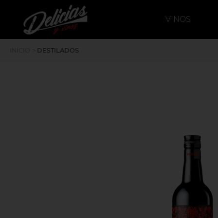
`
deliciasyvinos
VINOS
INICIO
>
DESTILADOS