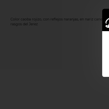
Color caoba rojizo, con reflejos naranjas, en nariz canela
rasgos del Jerez