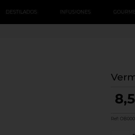
DESTILADOS
INFUSIONES
GOURM
DULCE
CERVEZA
CAFÉ
Verm
8,
Ref:
OB000