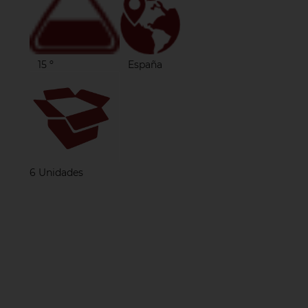
15 º
España
6 Unidades