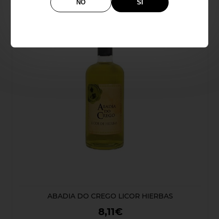
NO
SÍ
ABADIA DO CREGO LICOR HIERBAS
8,11€