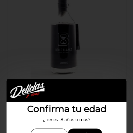
LICOR CAFE BELLO BLANCO
Confirma tu edad
30,47€
¿Tienes 18 años o más?