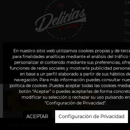
Le
Av
Po
Pr
Po
En
Empresa especializada en
Te
En nuestro sitio web utilizamos cookies propias y de terc
la venta y distribución de
co
para finalidades analíticas mediante el análisis del tráfico
alimentos y bebidas desde 1952.
Ca
personalizar el contenido mediante sus preferencias, ofr
in
funciones de redes sociales y mostrarle publicidad persona
en base a un perfil elaborado a partir de sus hábitos d
navegación. Para más información puedes consultar nue
política de cookies .Puedes aceptar todas las cookies media
botón “Aceptar” o puedes aceptarlas de forma concret
modificar su selección o rechazar su uso pulsando en
“Configuración de Privacidad”.
ACEPTAR
Configuración de Privacidad
© 2026
deliciasyvinos - Todos los derechos reservados