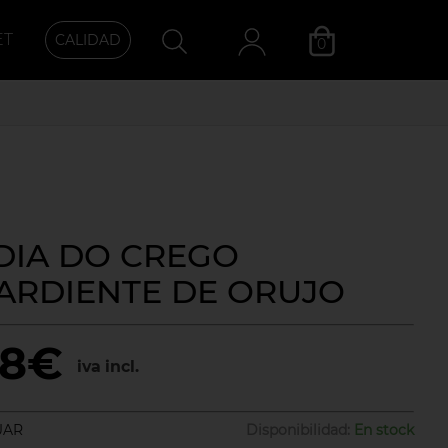
ET
CALIDAD
0
Categoría
DIA DO CREGO
ARDIENTE DE ORUJO
28€
iva incl.
UAR
Disponibilidad:
En stock