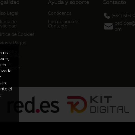
galidad
Ayuda y soporte
Contacto
iso Legal
Conócenos
(+34) 604 
lítica de
Formulario de
pedidos@d
ivacidad
Contacto
om
lítica de Cookies
víos y Pagos
rminos y
eros
ndiciones
 web,
nal de
ecer
formación
lizada
e
stra
nte el
a,