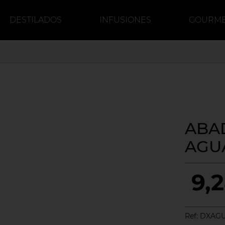
DESTILADOS
INFUSIONES
GOURM
DULCE
CERVEZA
CAFÉ
ABA
AGU
9,
Ref:
DXAG