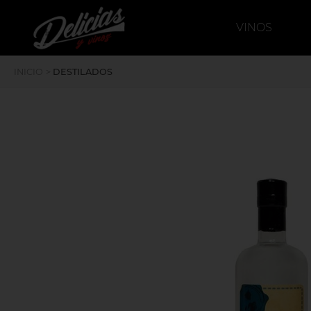
`
deliciasyvinos
VINOS
INICIO
>
DESTILADOS